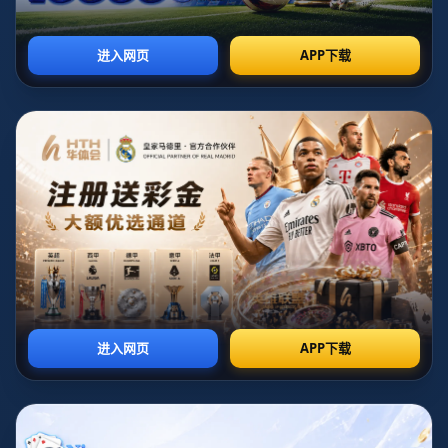
这场聚焦亚洲新生代女足力量的较量中，我们看见
了速度与技术的升级，也看见了心态、心理和体系
建设的深刻变化；更重要的是，在这些细节背后，
亚洲女足整体竞争格局和未来走向正在被悄然改
写。
青春活力如何改变比赛气质
回顾本届U20女足亚洲杯预选赛，各队最鲜明的标
签就是“敢打敢拼”。相较于成年国家队更注重结果，
这批U20球员身上的青春活力体现在多个方面。首
先是节奏的明显加快，许多球队选择了高位逼抢、
快速转移的战术思路，宁愿在高压之下犯错，也不
愿缩在后场被动挨打。这种风格的改变，使比赛的
观赏性大幅提升，也促进了球员个人能力的快速成
长。年轻球员在面对逆境时展现出的情绪波动，反
而成为一种真实而宝贵的学习素材——从开场紧张
到中段释怀，再到最后阶段的坚守，她们在一场场