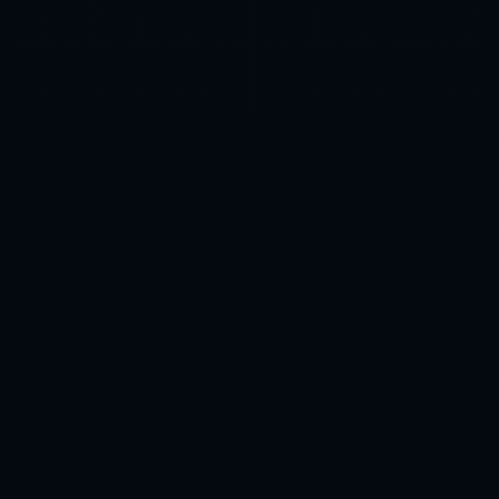
新闻资讯
联系我们
友情链接
友情链接
今日推荐
世界杯预测哪个好入口地址
2026-08-09