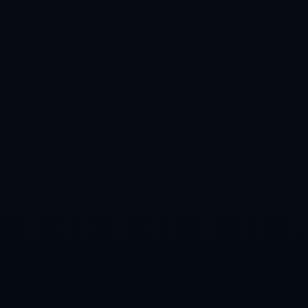
世界杯预测哪个好入口地址
2026-08-09
基米希：近年来德国杯赛我们屡次遭遇早早
出局
2026-08-09
意甲-莱奥关键进球 米兰客场1-0击败卡利亚
里暂时领跑
2026-08-09
“策马挥旗！于适领衔亮相2025全国骑射总决
赛”
2026-08-09