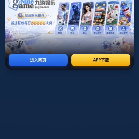
比赛中不断校准自己的心理节奏，为未来的大赛积
累经验。
在一些关键的小组赛中，我们看到有球队在上半场
被压制，但下半场通过调整站位和节奏，展现出完
全不同的精神状态。这种不服输、不放弃的气质，
是青春最动人的注脚。教练组也顺势而为，为年轻
球员提供更多尝试与犯错的空间，用实战磨砺心
智。可以说，预选赛本身就是一场系统性的“心理训
练营”，让这些U20球员在真正踏入成年国家队之
前，提前感受国际比赛的强度——这种体验的价
值，往往被低估，但却是塑造未来主力球员不可或
缺的一环。
明日之星在何处闪光
谈到“明日之星”，很多人往往只注意到进球者和制造