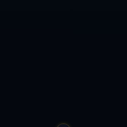
基米希：近年来德国杯赛我们屡次遭遇早早出局
2026-08-09
意甲-莱奥关键进球 米兰客场1-0击败卡利亚里暂时领跑
2026-08-09
“策马挥旗！于适领衔亮相2025全国骑射总决赛”
2026-08-09