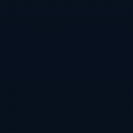
与成年队相比，U20女足的比赛更容易受情绪波动
影响。预选赛中，许多场次在前二十分钟就出现节
奏失控、犯规增多的情况，这并非技战术问题，而
是对压力处理方式的差异。为了应对这一点，不少
球队在赛前集训就加入了心理辅导课程，通过模拟
淘汰赛情境、压力访谈、可视化想象训练等方式，
帮助球员建立更稳定的心态。有队伍在赛后分享中
提到，她们会在更衣室内设置简短的“情绪回路”环
节，让每位球员用一句话表达自己当下的状态，再
集体将注意力重新锁定在团队目标上，这种方法简
单却有效。