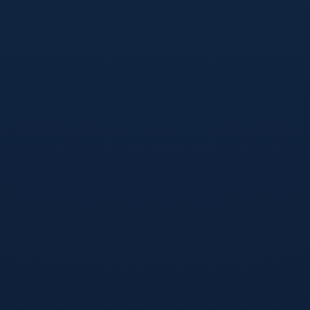
以某支在预选赛表现突出的队伍为例，她们的中场
核心在数据上并不耀眼，却在对阵强队时多次选择
向前传递而非横向回传，用勇于承担责任的传球选
择撕开对手防线。正是这种意识上的转变，让球队
在关键一役中取得领先。赛后技术分析显示，这名
球员在中前场三区的接球次数和向前传球比例明显
高于同年龄段平均水平，这说明她已经具备了成为
未来国家队组织者的潜质。同样令人印象深刻的，